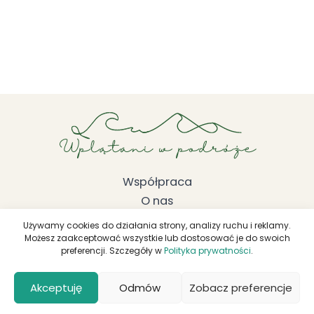
Współpraca
O nas
Regulamin
Używamy cookies do działania strony, analizy ruchu i reklamy.
Polityka prywatności
Możesz zaakceptować wszystkie lub dostosować je do swoich
preferencji. Szczegóły w
Polityka prywatności
.
Kontakt
Akceptuję
Odmów
Zobacz preferencje
Copyright © 2026 wplataniwpodroze.pl | Wszelkie prawa zastrzeżone. Kopiowanie materiałów jest zabronione.